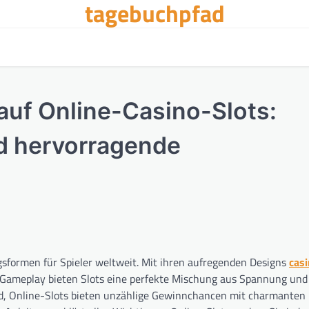
tagebuchpfad
 auf Online-Casino-Slots:
d hervorragende
sformen für Spieler weltweit. Mit ihren aufregenden Designs
cas
Gameplay bieten Slots eine perfekte Mischung aus Spannung und
ind, Online-Slots bieten unzählige Gewinnchancen mit charmanten 