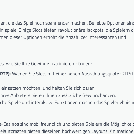
nen, die das Spiel noch spannender machen. Beliebte Optionen sind
ispiele. Einige Slots bieten revolutionäre Jackpots, die Spielern 
nen dieser Optionen erhöht die Anzahl der interessanten und
pps, wie Sie Ihre Gewinne maximieren können:
RTP):
Wählen Sie Slots mit einer hohen Auszahlungsquote (RTP) f
e einsetzen möchten, und halten Sie sich daran.
Ihres Anbieters bieten Ihnen zusätzliche Gewinnchancen.
he Spiele und interaktive Funktionen machen das Spielerlebnis 
Casinos sind mobilfreundlich und bieten Spielern die Möglichkeit,
ielautomaten bieten dieselben hochwertigen Layouts, Animation