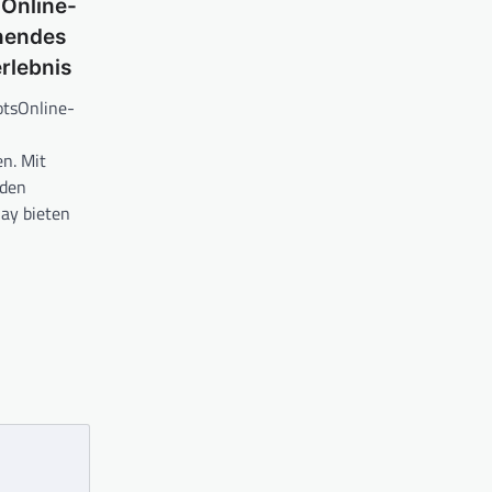
 Online-
nnendes
rlebnis
otsOnline-
n. Mit
nden
ay bieten