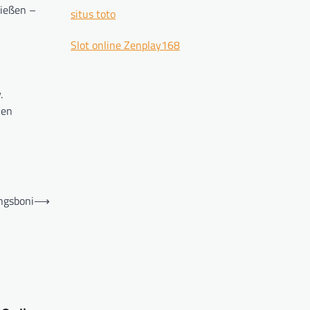
nießen –
situs toto
Slot online Zenplay168
.
ven
ngsboni
⟶