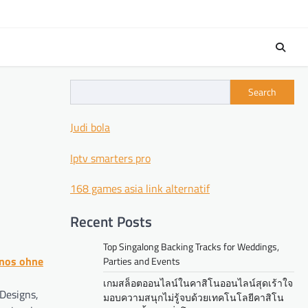
Search
Judi bola
Iptv smarters pro
168 games asia link alternatif
Recent Posts
Top Singalong Backing Tracks for Weddings,
inos ohne
Parties and Events
เกมสล็อตออนไลน์ในคาสิโนออนไลน์สุดเร้าใจ
Designs,
มอบความสนุกไม่รู้จบด้วยเทคโนโลยีคาสิโน