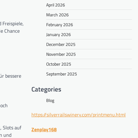
April 2026
March 2026
 Freispiele,
February 2026
die Chance
January 2026
December 2025
November 2025
October 2025
September 2025
ür bessere
Categories
Blog
noch
https://silverrailswinery.com/printmenu.html
 Slots auf
Zenplay168
en und