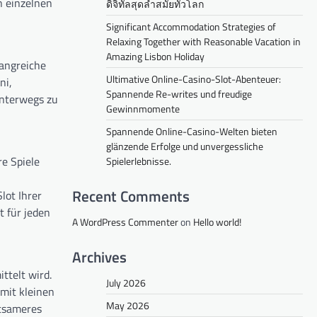
n einzelnen
ดิจิทัลสุดล้ำสมัยทั่วโลก
Significant Accommodation Strategies of
Relaxing Together with Reasonable Vacation in
Amazing Lisbon Holiday
fangreiche
Ultimative Online-Casino-Slot-Abenteuer:
ni,
Spannende Re-writes und freudige
unterwegs zu
Gewinnmomente
Spannende Online-Casino-Welten bieten
glänzende Erfolge und unvergessliche
re Spiele
Spielerlebnisse.
Recent Comments
lot Ihrer
 für jeden
A WordPress Commenter
on
Hello world!
Archives
ttelt wird.
July 2026
 mit kleinen
May 2026
ltsameres